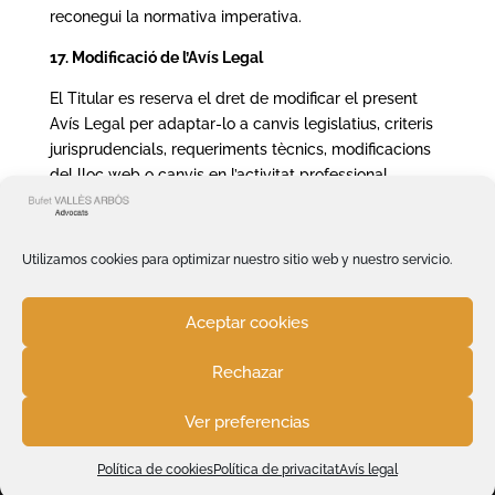
reconegui la normativa imperativa.
17. Modificació de l’Avís Legal
El Titular es reserva el dret de modificar el present
Avís Legal per adaptar-lo a canvis legislatius, criteris
jurisprudencials, requeriments tècnics, modificacions
del lloc web o canvis en l’activitat professional.
La versió vigent serà la que es trobi publicada al lloc
web en cada moment.
Utilizamos cookies para optimizar nuestro sitio web y nuestro servicio.
Data de la darrera actualització: 28/05/2026
Aceptar cookies
Rechazar
COPYRIGHT BUFET VALLÈS ARBÓS SCP 2024. Tots els
Ver preferencias
drets reservats.
Política de Cookies
-
Política de privacitat
-
Avís legal
Política de cookies
Política de privacitat
Avís legal